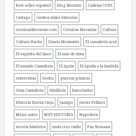
Best seller español
blog literario
Cadena COPE
Cartago
cientos miles historias
cronicasliterarias.com
Crónicas literarias
Cultura
Cultura Hache
Diario Montañés
El camaleón azul
El espíritu del lince
El mar de tinta
El mundo Cantabria
El águia
El águila y la lambda
entrevistas
Godos
guerras púnicas
Guía Cantabria
Hislibris
historiador
Historia Iberia vieja
Jantipo
Javier Pellicer
Mejor autor
MUY HISTORIA
Napoleón
novela histórica
onda cero radio
Pax Romana