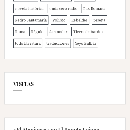
novela histórica
onda cero radio
Pax Romana
Pedro Santamaría
Polibio
Rebeldes
reseña
Roma
Régulo
Santander
Tierra de bardos
todo literatura
traducciones
Yeyo Balbás
VISITAS
«El Ateniense» en El Puente Lejano