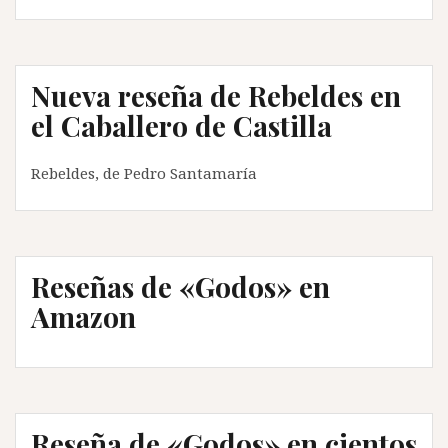
“Al
servicio
del
Nueva reseña de Rebeldes en
Imperio”
en
el Caballero de Castilla
Posmodernia
Rebeldes, de Pedro Santamaría
Reseñas de «Godos» en
Amazon
Reseña de «Godos» en cientos