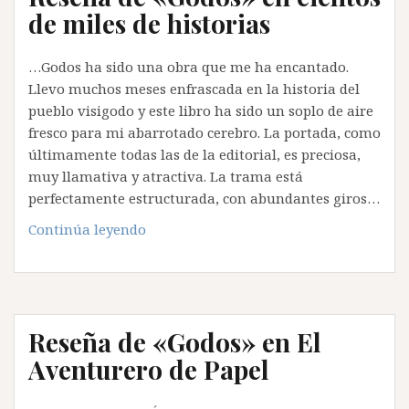
de miles de historias
…Godos ha sido una obra que me ha encantado.
Llevo muchos meses enfrascada en la historia del
pueblo visigodo y este libro ha sido un soplo de aire
fresco para mi abarrotado cerebro. La portada, como
últimamente todas las de la editorial, es preciosa,
muy llamativa y atractiva. La trama está
perfectamente estructurada, con abundantes giros…
Reseña
Continúa leyendo
de
«Godos»
en
cientos
Reseña de «Godos» en El
de
miles
Aventurero de Papel
de
historias