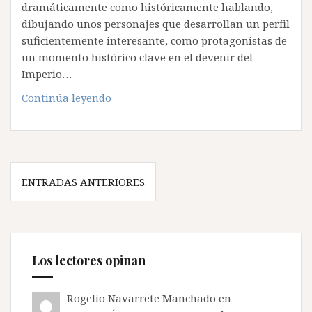
dramáticamente como históricamente hablando,
dibujando unos personajes que desarrollan un perfil
suficientemente interesante, como protagonistas de
un momento histórico clave en el devenir del
Imperio…
Reseña
Continúa leyendo
de
«Godos»
en
Hislibris
Navegación
ENTRADAS ANTERIORES
de
entradas
Los lectores opinan
Rogelio Navarrete Manchado
en