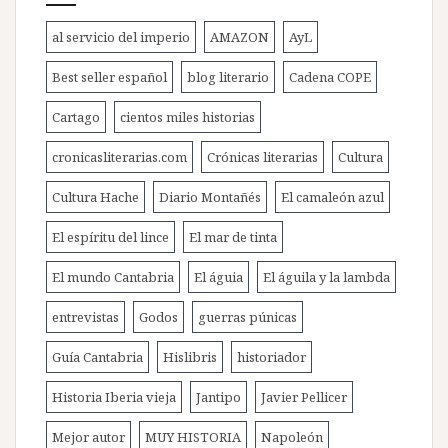
al servicio del imperio
AMAZON
AyL
Best seller español
blog literario
Cadena COPE
Cartago
cientos miles historias
cronicasliterarias.com
Crónicas literarias
Cultura
Cultura Hache
Diario Montañés
El camaleón azul
El espíritu del lince
El mar de tinta
El mundo Cantabria
El águia
El águila y la lambda
entrevistas
Godos
guerras púnicas
Guía Cantabria
Hislibris
historiador
Historia Iberia vieja
Jantipo
Javier Pellicer
Mejor autor
MUY HISTORIA
Napoleón