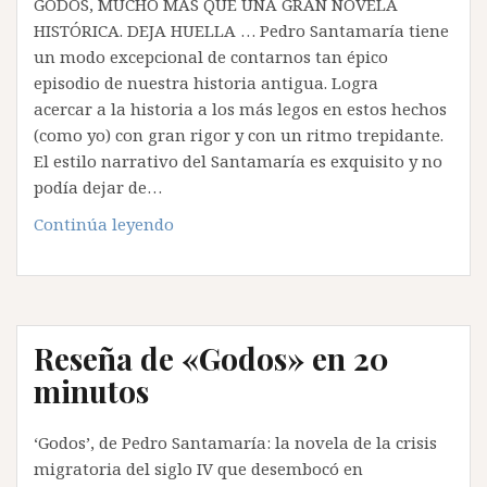
GODOS, MUCHO MÁS QUE UNA GRAN NOVELA
HISTÓRICA. DEJA HUELLA … Pedro Santamaría tiene
un modo excepcional de contarnos tan épico
episodio de nuestra historia antigua. Logra
acercar a la historia a los más legos en estos hechos
(como yo) con gran rigor y con un ritmo trepidante.
El estilo narrativo del Santamaría es exquisito y no
podía dejar de…
Reseña
Continúa leyendo
de
«Godos»
en
El
Reseña de «Godos» en 20
Aventurero
de
minutos
Papel
‘Godos’, de Pedro Santamaría: la novela de la crisis
migratoria del siglo IV que desembocó en