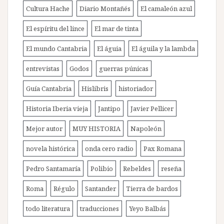
Cultura Hache
Diario Montañés
El camaleón azul
El espíritu del lince
El mar de tinta
El mundo Cantabria
El águia
El águila y la lambda
entrevistas
Godos
guerras púnicas
Guía Cantabria
Hislibris
historiador
Historia Iberia vieja
Jantipo
Javier Pellicer
Mejor autor
MUY HISTORIA
Napoleón
novela histórica
onda cero radio
Pax Romana
Pedro Santamaría
Polibio
Rebeldes
reseña
Roma
Régulo
Santander
Tierra de bardos
todo literatura
traducciones
Yeyo Balbás