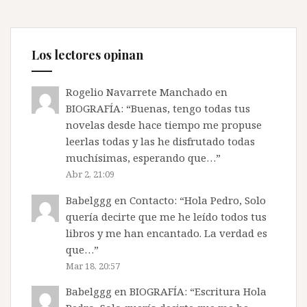
águila
y
la
Los lectores opinan
lambda
en
Rogelio Navarrete Manchado
en
Cultura
BIOGRAFÍA
: “
Buenas, tengo todas tus
Hache
novelas desde hace tiempo me propuse
leerlas todas y las he disfrutado todas
muchísimas, esperando que…
”
Abr 2, 21:09
Babelggg
en
Contacto
: “
Hola Pedro, Solo
quería decirte que me he leído todos tus
libros y me han encantado. La verdad es
que…
”
Mar 18, 20:57
Babelggg
en
BIOGRAFÍA
: “
Escritura Hola