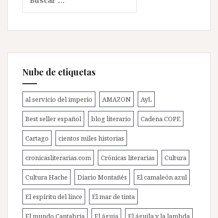
Nube de etiquetas
al servicio del imperio
AMAZON
AyL
Best seller español
blog literario
Cadena COPE
Cartago
cientos miles historias
cronicasliterarias.com
Crónicas literarias
Cultura
Cultura Hache
Diario Montañés
El camaleón azul
El espíritu del lince
El mar de tinta
El mundo Cantabria
El águia
El águila y la lambda