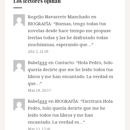
Los lectores opinan
lambda’
en
Rogelio Navarrete Manchado
en
Crónicas
BIOGRAFÍA
: “
Buenas, tengo todas tus
Literarias
novelas desde hace tiempo me propuse
leerlas todas y las he disfrutado todas
muchísimas, esperando que…
”
Abr 2, 21:09
Babelggg
en
Contacto
: “
Hola Pedro, Solo
quería decirte que me he leído todos tus
libros y me han encantado. La verdad es
que…
”
Mar 18, 20:57
Babelggg
en
BIOGRAFÍA
: “
Escritura Hola
Pedro, Solo quería decirte que me he
leído todos tus libros y me han
encantado. La verdad es…
”
Mar 15, 17:41