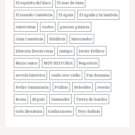
El espíritu del lince
El mar de tinta
El mundo Cantabria
El águia
El águila y la lambda
entrevistas
Godos
guerras púnicas
Guía Cantabria
Hislibris
historiador
Historia Iberia vieja
Jantipo
Javier Pellicer
Mejor autor
MUY HISTORIA
Napoleón
novela histórica
onda cero radio
Pax Romana
Pedro Santamaría
Polibio
Rebeldes
reseña
Roma
Régulo
Santander
Tierra de bardos
todo literatura
traducciones
Yeyo Balbás