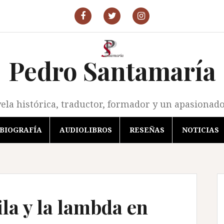
P.Santamaría
P.Santamaría
P.
en
en
Santamaría
Facebook
X
en
Instagram
Pedro Santamaría
ela histórica, traductor, formador y un apasionado 
BIOGRAFÍA
AUDIOLIBROS
RESEÑAS
NOTICIAS
la y la lambda en