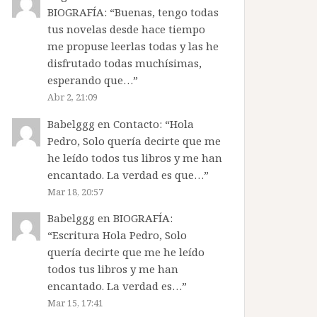
BIOGRAFÍA
: “
Buenas, tengo todas
tus novelas desde hace tiempo
me propuse leerlas todas y las he
disfrutado todas muchísimas,
esperando que…
”
Abr 2, 21:09
Babelggg
en
Contacto
: “
Hola
Pedro, Solo quería decirte que me
he leído todos tus libros y me han
encantado. La verdad es que…
”
Mar 18, 20:57
Babelggg
en
BIOGRAFÍA
:
“
Escritura Hola Pedro, Solo
quería decirte que me he leído
todos tus libros y me han
encantado. La verdad es…
”
Mar 15, 17:41