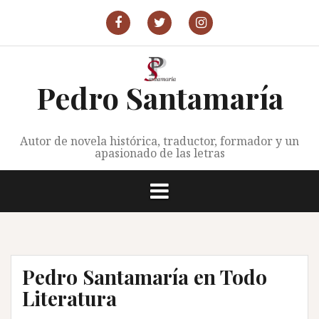
Saltar
al
P.Santamaría
P.Santamaría
P.
contenido
en
en
Santamaría
Facebook
X
en
Instagram
Pedro Santamaría
Autor de novela histórica, traductor, formador y un
apasionado de las letras
Pedro Santamaría en Todo
Literatura