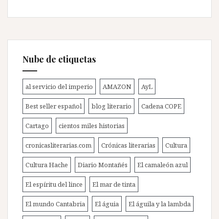
Nube de etiquetas
al servicio del imperio
AMAZON
AyL
Best seller español
blog literario
Cadena COPE
Cartago
cientos miles historias
cronicasliterarias.com
Crónicas literarias
Cultura
Cultura Hache
Diario Montañés
El camaleón azul
El espíritu del lince
El mar de tinta
El mundo Cantabria
El águia
El águila y la lambda