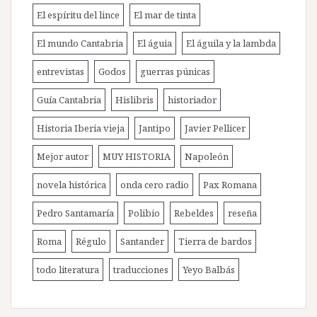
El espíritu del lince
El mar de tinta
El mundo Cantabria
El águia
El águila y la lambda
entrevistas
Godos
guerras púnicas
Guía Cantabria
Hislibris
historiador
Historia Iberia vieja
Jantipo
Javier Pellicer
Mejor autor
MUY HISTORIA
Napoleón
novela histórica
onda cero radio
Pax Romana
Pedro Santamaría
Polibio
Rebeldes
reseña
Roma
Régulo
Santander
Tierra de bardos
todo literatura
traducciones
Yeyo Balbás