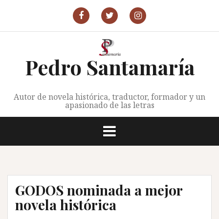
Saltar
al
P.Santamaría
P.Santamaría
P.
contenido
en
en
Santamaría
Facebook
X
en
Instagram
Pedro Santamaría
Autor de novela histórica, traductor, formador y un
apasionado de las letras
GODOS nominada a mejor
novela histórica